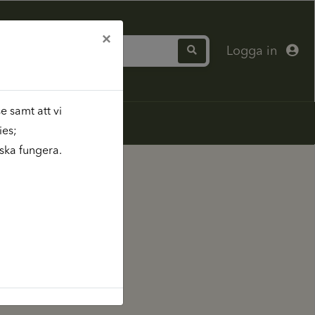
×
Logga in
 samt att vi
ies;
ska fungera.