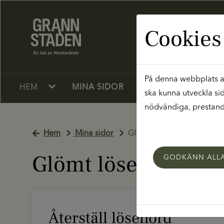
Cookies
På denna webbplats an
HEM
MINA SIDOR
LEDIGT JUST N
ska kunna utveckla si
nödvändiga, prestanda
Hem
Mina sidor
Glömt lösenord
Glömt lösenord
GODKÄNN ALL
Återställ lösenord